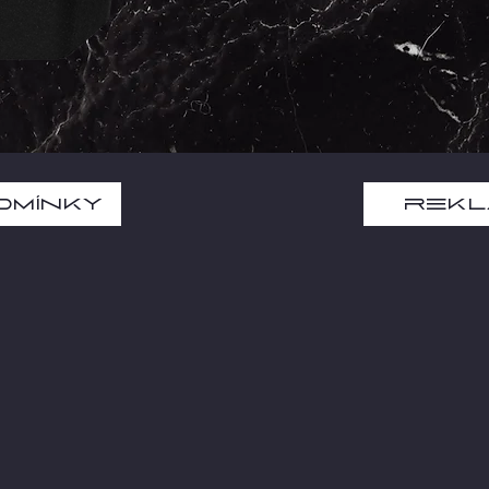
dmínky
Rekl