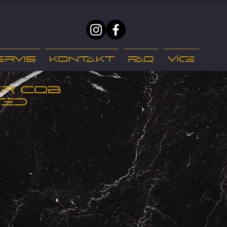
ervis
Kontakt
FAQ
Více
er CQB
ced